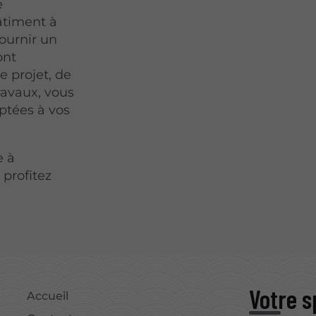
e
âtiment à
ournir un
ont
 projet, de
travaux, vous
aptées à vos
e à
 profitez
!
Votre s
Accueil