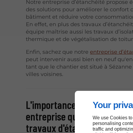
Notre entreprise d’étanchéité propose
des solutions pour améliorer le confort 
bâtiment et réduire votre consommation
En effet, en plus des travaux d’étanchéit
équipe maîtrise aussi les travaux d’isola
thermique et de végétalisation de toitur
Enfin, sachez que notre
entreprise d’ét
peut intervenir aussi bien en neuf qu'e
tant que le chantier est situé à Sézanne
villes voisines.
L'importance d'engager une
Your priva
entreprise qualifiée pour le
We use Cookies to
personalising conte
travaux d'étanchéité à Séz
traffic and optimizi