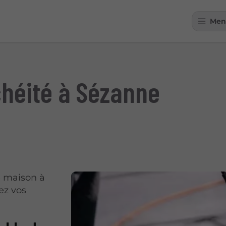
Men
chéité à Sézanne
e maison à
ez vos