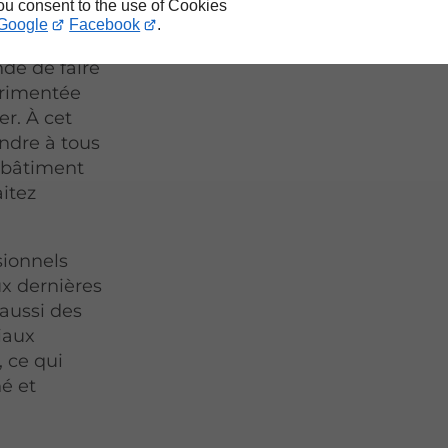
you consent to the use of Cookies
Google
Facebook
.
aux
dé de faire
érimentée
r. À cet
ndre à tous
e bâtiment
itez
sionnels
x dernières
 aussi des
iaux
, ce qui
né et