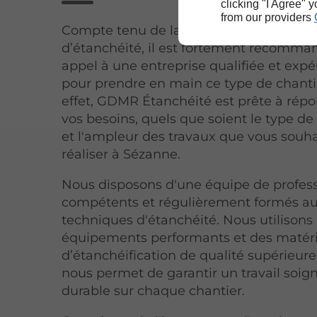
clicking "I Agree" 
from our providers
Compte tenu de la complexité des trav
d’étanchéité, il est fortement recomman
appel à une entreprise qualifiée et exp
pour prendre en main ce type de chantie
effet, GDMR Étanchéité est prête à répo
vos besoins, quels que soient le type d
et l'ampleur des travaux que vous souha
réaliser à Sézanne.
Nous disposons d'une équipe de profes
compétents et régulièrement formés au
techniques d'étanchéité. Nous utilisons
équipements performants et des matér
d’étanchéification de qualité supérieure
nous permet de garantir un travail soig
durable sur chaque chantier.