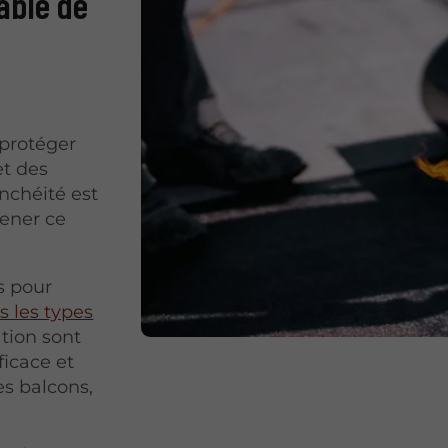
able de
 protéger
et des
nchéité est
mener ce
s pour
s les types
ation sont
icace et
les balcons,