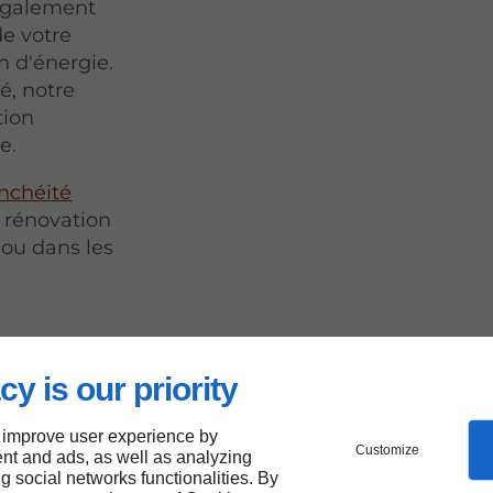
 également
de votre
 d'énergie.
é, notre
tion
e.
anchéité
n rénovation
 ou dans les
cy is our priority
s
 improve user experience by
Customize
nt and ads, as well as analyzing
anne
ng social networks functionalities. By